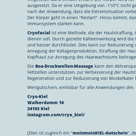
ausgesetzt. Da er eine Umgebung von -110°C nicht gew
nach der Anwendung, dass die Extremsituation vorbei
Der Körper geht in einen "Restart". Hinzu kommt, das
Immunsystem stärken kann.
Cryofacial
ist eine Methode, die der Hautstraffung
dienen soll. Durch gezielte Kälteeinwirkung wird die
und besser durchblutet. Dies kann zur Reduzierung 
Anregung der Kollagenproduktion, Straffung der Ha
Kopfhaut zur Anregung des Haarwachstums beitrage
Die
Boa-Druckwellen-Massage
kann den Abtranspo
Fettzellen unterstützen, zur Verbesserung der Hauts
Regeneration und zur Reduzierung von Muskelkater 
Wertgutschein, einlösbar für alle Anwendungen des
Cryo-Kiel
Walkerdamm 16
24103 Kiel
instagram.com/cryo_kiel/
[Dies ist zugleich ein "
moinmoinKIEL-Gutschein
", d