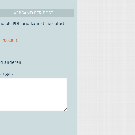
VERSAND PER POST
nd als PDF und kannst sie sofort
s
200,00 €
)
nd anderen
fänger: