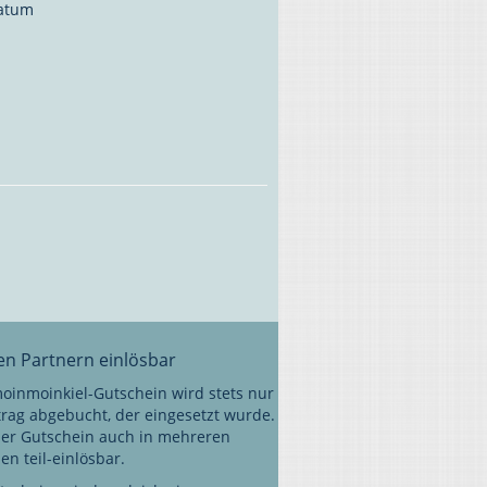
datum
len Partnern einlösbar
oinmoinkiel-Gutschein wird stets nur
trag abgebucht, der eingesetzt wurde.
 der Gutschein auch in mehreren
n teil-einlösbar.