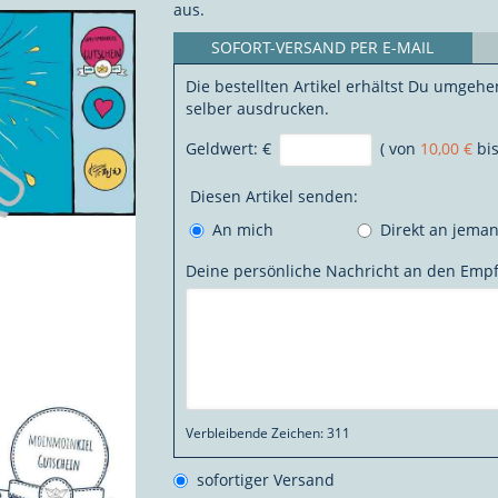
aus.
SOFORT-VERSAND PER E-MAIL
Die bestellten Artikel erhältst Du umgehe
selber ausdrucken.
Geldwert:
€
( von
10,00 €
bi
Diesen Artikel senden:
An mich
Direkt an jema
Deine persönliche Nachricht an den Emp
Verbleibende Zeichen:
311
sofortiger Versand