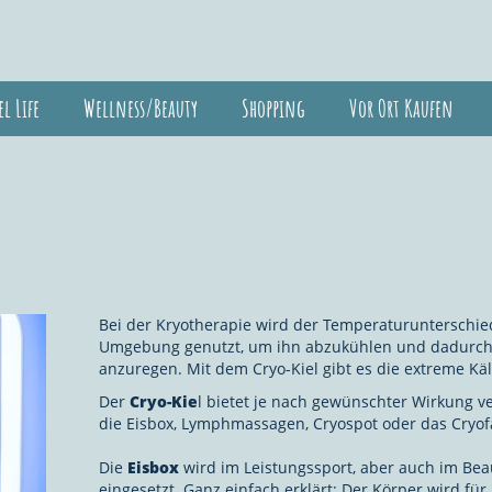
el Life
Wellness/Beauty
Shopping
Vor Ort Kaufen
Bei der Kryotherapie wird der Temperaturunterschi
Umgebung genutzt, um ihn abzukühlen und dadurch
anzuregen. Mit dem Cryo-Kiel gibt es die extreme Käl
Der
Cryo-Kie
l bietet je nach gewünschter Wirkung 
die Eisbox, Lymphmassagen, Cryospot oder das Cryof
⠀⠀⠀⠀⠀⠀⠀⠀⠀⠀⠀
Die
Eisbox
wird im Leistungssport, aber auch im Bea
eingesetzt. Ganz einfach erklärt: Der Körper wird fü