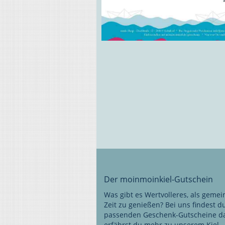
Der moinmoinkiel-Gutschein
Was gibt es Wertvolleres, als geme
Zeit zu genießen? Bei uns findest d
passenden Geschenk-Gutscheine da
erfährst du mehr zu unserem Kiel-