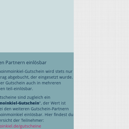
len Partnern einlösbar
oinmoinkiel-Gutschein wird stets nur
trag abgebucht, der eingesetzt wurde.
 der Gutschein auch in mehreren
n teil-einlösbar.
tscheine sind zugleich ein
oinkiel-Gutschein
", der Wert ist
ei den weiteren Gutschein-Partnern
oinmoinkiel einlösbar. Hier findest du
ersicht der Teilnehmer:
inkiel.de/gutscheine