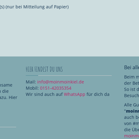
s) (nur bei Mitteilung auf Papier)
Bei al
HIER FINDEST DU UNS
Beim m
Mail:
info@moinmoinkiel.de
der Be
insame
Mobil:
0151-42035354
So ist
u die
Wir sind auch auf
WhatsApp
für dich da
Besuche
zu. Hier
Alle Gu
"
moinm
auch b
von #m
die Üb
moinmo