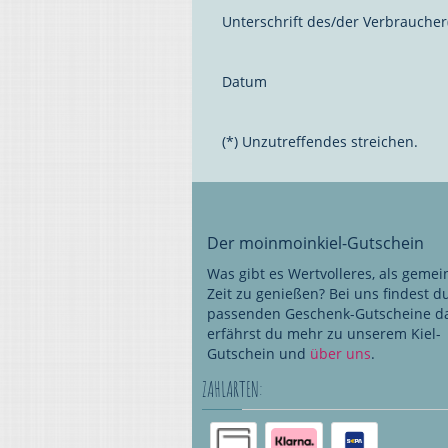
Unterschrift des/der Verbraucher(
Datum
(*) Unzutreffendes streichen.
Der moinmoinkiel-Gutschein
Was gibt es Wertvolleres, als geme
Zeit zu genießen? Bei uns findest d
passenden Geschenk-Gutscheine da
erfährst du mehr zu unserem Kiel-
Gutschein und
über uns
.
ZAHLARTEN: