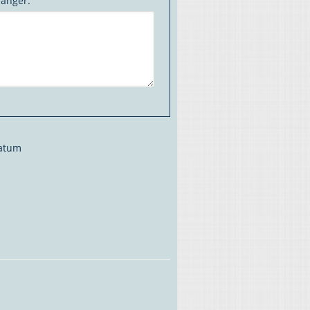
fänger:
datum