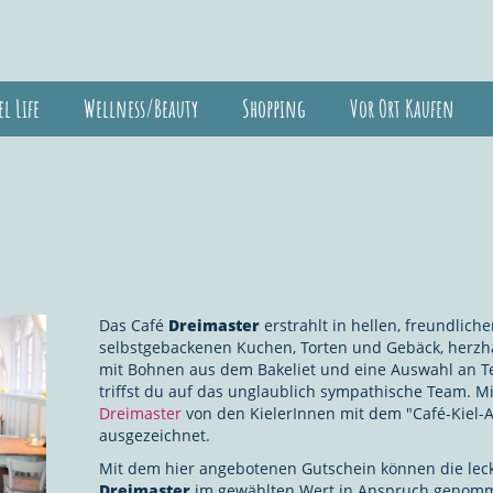
el Life
Wellness/Beauty
Shopping
Vor Ort Kaufen
Das Café
Dreimaster
erstrahlt in hellen, freundlic
selbstgebackenen Kuchen, Torten und Gebäck, herzhaft
mit Bohnen aus dem Bakeliet und eine Auswahl an Te
triffst du auf das unglaublich sympathische Team. 
Dreimaster
von den KielerInnen mit dem "Café-Kiel-A
ausgezeichnet.
Mit dem hier angebotenen Gutschein können die lec
Dreimaster
im gewählten Wert in Anspruch genom