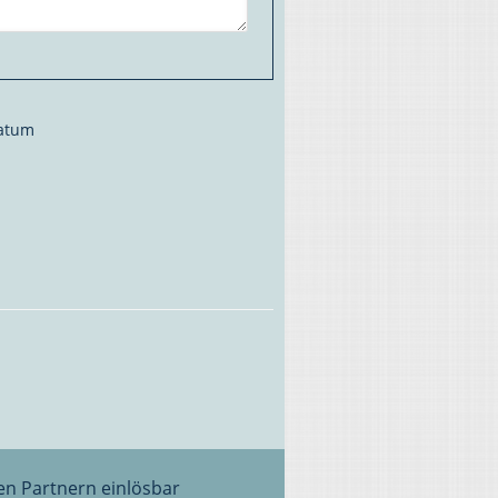
datum
len Partnern einlösbar