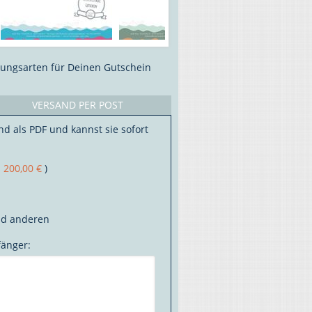
lungsarten für Deinen Gutschein
VERSAND PER POST
nd als PDF und kannst sie sofort
s
200,00 €
)
nd anderen
fänger: