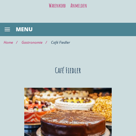
Warenkorb
Anmelden
MENU
BESTSELLER
Home
Gastronomie
Café Fiedler
GASTRONOMIE
KIEL LIFE
Café Fiedler
WELLNESS/BEAUTY
SHOPPING
VOR ORT KAUFEN