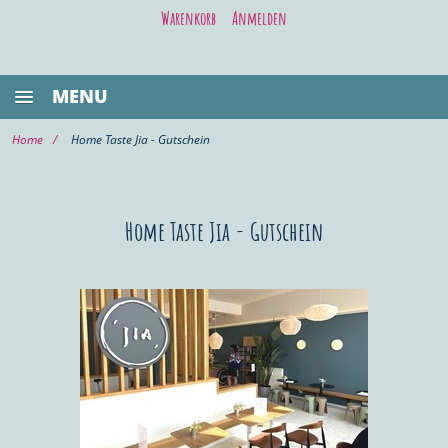
Warenkorb
Anmelden
MENU
BESTSELLER
Home
Home Taste Jia - Gutschein
GASTRONOMIE
KIEL LIFE
Home Taste Jia - Gutschein
WELLNESS/BEAUTY
SHOPPING
VOR ORT KAUFEN