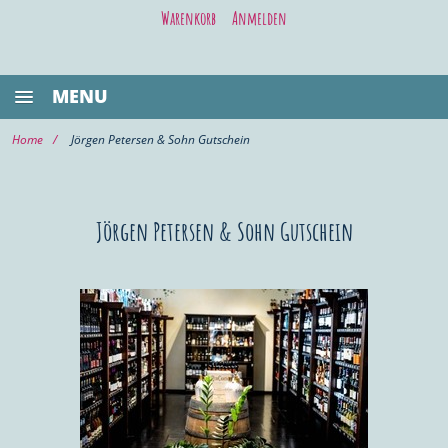
Warenkorb
Anmelden
MENU
BESTSELLER
Home
Jörgen Petersen & Sohn Gutschein
GASTRONOMIE
KIEL LIFE
Jörgen Petersen & Sohn Gutschein
WELLNESS/BEAUTY
SHOPPING
VOR ORT KAUFEN