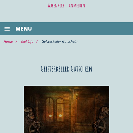
Warenkorb
Anmelden
MENU
BESTSELLER
Home
Kiel Life
Geisterkeller Gutschein
GASTRONOMIE
KIEL LIFE
Geisterkeller Gutschein
WELLNESS/BEAUTY
SHOPPING
VOR ORT KAUFEN