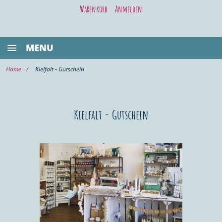
Warenkorb
Anmelden
MENU
BESTSELLER
Home
Kielfalt - Gutschein
GASTRONOMIE
KIEL LIFE
Kielfalt - Gutschein
WELLNESS/BEAUTY
SHOPPING
VOR ORT KAUFEN