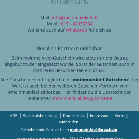
HIER FINDEST DU UNS
Mail:
info@moinmoinkiel.de
Mobil:
0151-42035354
Wir sind auch auf
WhatsApp
für dich da
Bei allen Partnern einlösbar
Beim moinmoinkiel-Gutschein wird stets nur der Betrag
abgebucht, der eingesetzt wurde. So ist der Gutschein auch in
mehreren Besuchen teil-einlösbar.
Alle Gutscheine sind zugleich ein "
moinmoinkiel-Gutschein
", der
Wert ist auch bei den weiteren Gutschein-Partnern von
#moinmoinkiel einlösbar. Hier findest du die Übersicht der
Teilnehmer:
moinmoinkiel.de/gutscheine
AGB
Widerrufsbelehrung
Datenschutz
Impressum
Vertrag
widerrufen
Teilnehmende Partner beim
moinmoinkiel-Gutschein
.
powered by:
www.gurado.de
- Mein Geschenkgutschein Shop