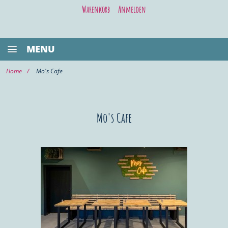
Warenkorb
Anmelden
MENU
BESTSELLER
Home
Mo's Cafe
GASTRONOMIE
KIEL LIFE
Mo's Cafe
WELLNESS/BEAUTY
SHOPPING
VOR ORT KAUFEN