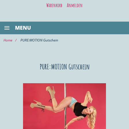
Warenkorb
Anmelden
MENU
BESTSELLER
Home
PURE:MOTION Gutschein
GASTRONOMIE
KIEL LIFE
PURE:MOTION Gutschein
WELLNESS/BEAUTY
SHOPPING
VOR ORT KAUFEN