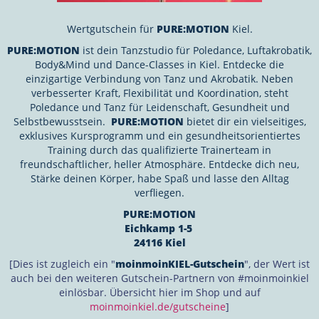
Wertgutschein für
PURE:MOTION
Kiel.
PURE:MOTION
ist dein Tanzstudio für Poledance, Luftakrobatik,
Body&Mind und Dance-Classes in Kiel. Entdecke die
einzigartige Verbindung von Tanz und Akrobatik. Neben
verbesserter Kraft, Flexibilität und Koordination, steht
Poledance und Tanz für Leidenschaft, Gesundheit und
Selbstbewusstsein.
PURE:MOTION
bietet dir ein vielseitiges,
exklusives Kursprogramm und ein gesundheitsorientiertes
Training durch das qualifizierte Trainerteam in
freundschaftlicher, heller Atmosphäre. Entdecke dich neu,
Stärke deinen Körper, habe Spaß und lasse den Alltag
verfliegen.
PURE:MOTION
Eichkamp 1-5
24116 Kiel
[Dies ist zugleich ein "
moinmoinKIEL-Gutschein
", der Wert ist
auch bei den weiteren Gutschein-Partnern von #moinmoinkiel
einlösbar. Übersicht hier im Shop und auf
moinmoinkiel.de/gutscheine
]