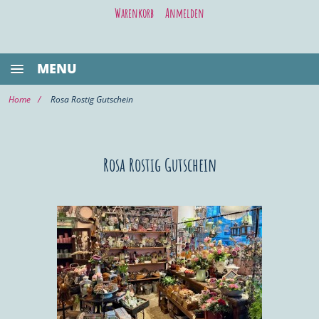
Warenkorb
Anmelden
MENU
BESTSELLER
Home
Rosa Rostig Gutschein
GASTRONOMIE
KIEL LIFE
Rosa Rostig Gutschein
WELLNESS/BEAUTY
SHOPPING
VOR ORT KAUFEN