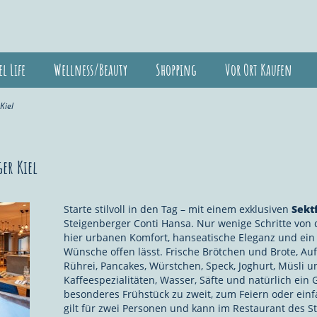
el Life
Wellness/Beauty
Shopping
Vor Ort Kaufen
Kiel
ger Kiel
Starte stilvoll in den Tag – mit einem exklusiven
Sekt
Steigenberger Conti Hansa. Nur wenige Schritte von d
hier urbanen Komfort, hanseatische Eleganz und ein 
Wünsche offen lässt. Frische Brötchen und Brote, Au
Rührei, Pancakes, Würstchen, Speck, Joghurt, Müsli u
Kaffeespezialitäten, Wasser, Säfte und natürlich ein Gl
besonderes Frühstück zu zweit, zum Feiern oder ein
gilt für zwei Personen und kann im Restaurant des S