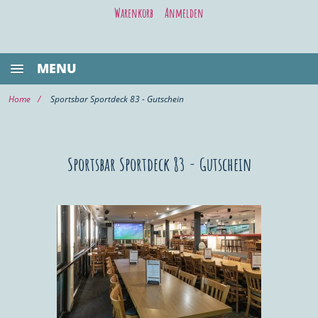
Warenkorb
Anmelden
MENU
BESTSELLER
Home
Sportsbar Sportdeck 83 - Gutschein
GASTRONOMIE
KIEL LIFE
Sportsbar Sportdeck 83 - Gutschein
WELLNESS/BEAUTY
SHOPPING
VOR ORT KAUFEN