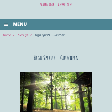
Warenkorb
Anmelden
MENU
BESTSELLER
Home
Kiel Life
High Spirits - Gutschein
GASTRONOMIE
KIEL LIFE
High Spirits - Gutschein
WELLNESS/BEAUTY
SHOPPING
VOR ORT KAUFEN